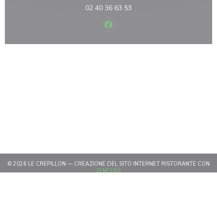
02 40 36 63 53
Facebook ((apre una nuova fines
© 2026 LE CREPILLON — CREAZIONE DEL SITO INTERNET RISTORANTE CON
((APRE UNA NUOVA FINESTRA))
ZENCHEF
((APRE UNA NUOVA FINESTRA))
NOTE LEGALI
((APRE UNA NUOVA FINESTRA)
TERMINI DI UTILIZZO
((APRE UNA NUOV
POLITICA DI PROTEZIONE DEI DATI PERSONALI