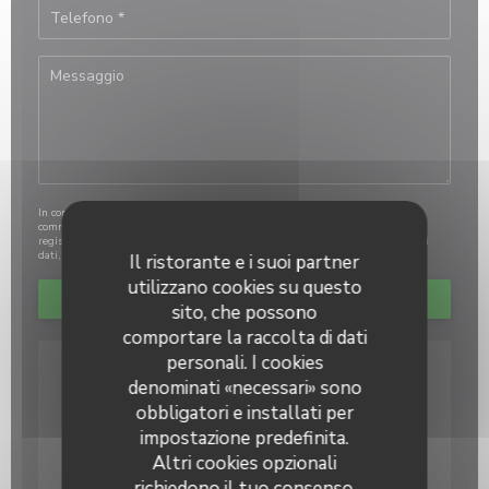
In conformità al Codice del Consumo, hai il diritto di opporti alle chiamate
commerciali iscrivendoti al Registro Pubblico delle Opposizioni:
registrodelleopposizioni.it
. Per maggiori informazioni sul trattamento dei tuoi
dati, consulta la nostra
informativa sulla privacy
.
Il ristorante e i suoi partner
utilizzano cookies su questo
sito, che possono
comportare la raccolta di dati
personali. I cookies
denominati «necessari» sono
obbligatori e installati per
impostazione predefinita.
Altri cookies opzionali
richiedono il tuo consenso.