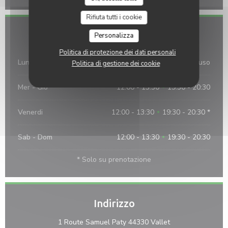
Rifiuta tutti i cookie
Orari
Personalizza
Politica di protezione dei dati personali
Lun
-
Mar
Chiuso
Politica di gestione dei cookie
Mer
-
Gio
12:00 - 13:30
19:30 - 20:30
•
Venerdi
12:00 - 13:30
19:30 - 20:30 *
•
Sab
-
Dom
12:00 - 13:30
19:30 - 20:30
•
* Solo su prenotazione
Indirizzo
((apre una nuova f
1 Route Samuel Paty 44330 Vallet