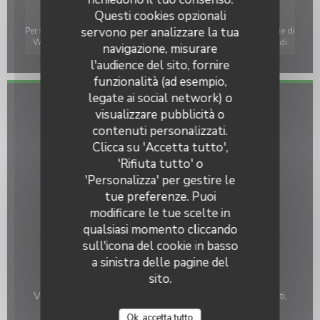
Questi cookies opzionali
servono per analizzare la tua
Per visualizzare la mappa interattiva Waze, devi accettare i cookie di
Waze Map (Google). Questi cookie possono raccogliere dati di
navigazione, misurare
navigazione e localizzazione.
Consenti
l'audience del sito, fornire
funzionalità (ad esempio,
legate ai social network) o
Informazioni pratiche
visualizzare pubblicità o
Le Crepillon
contenuti personalizzati.
Cucina
Clicca su 'Accetta tutto',
Frittelle, Bretone
'Rifiuta tutto' o
'Personalizza' per gestire le
Tipologia
tue preferenze. Puoi
Crêperie
modificare le tue scelte in
Servizi
qualsiasi momento cliccando
Veranda quattro stagioni, Privatizzazione, Giardino,
sull'icona del cookie in basso
Accesso disabili
a sinistra delle pagine del
sito.
Metodo di pagamento
Visa, Titoli Restaurant, Eurocard / Mastercard, Contanti,
Buoni vacanza, Assegni, Bancomat
Ok, accetta tutto