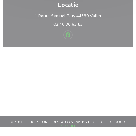
Locatie
((opent in een ni
1 Route Samuel Paty 44330 Vallet
02 40 36 63 53
Facebook ((opent in een nieuw v
© 2026 LE CREPILLON — RESTAURANT WEBSITE GECREËERD DOOR
((OPENT IN EEN NIEUW VENSTER))
ZENCHEF