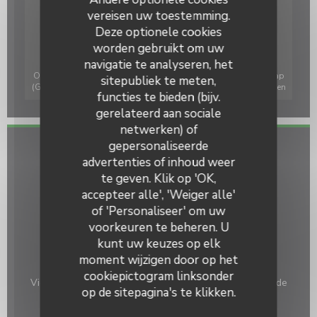
vereisen uw toestemming.
Deze optionele cookies
worden gebruikt om uw
navigatie te analyseren, het
Om de interactieve Waze-kaart weer te geven, moet u Waze Map
sitepubliek te meten,
(Google) cookies accepteren. Deze cookies kunnen navigatie- en
functies te bieden (bijv.
locatiegegevens verzamelen.
Toestaan
gerelateerd aan sociale
netwerken) of
gepersonaliseerde
Le Crepillon
Algemene informatie
advertenties of inhoud weer
te geven. Klik op 'OK,
Keuken
accepteer alle', 'Weiger alle'
pannenkoeken, bretonne
of 'Personaliseer' om uw
Soort bedrijf
voorkeuren te beheren. U
Pannekoekenbakkerij
kunt uw keuzes op elk
moment wijzigen door op het
Diensten
cookiepictogram linksonder
Vier seizoenen veranda, Private Hire, Tuin, Geblokkeerde
op de sitepagina's te klikken.
toegang