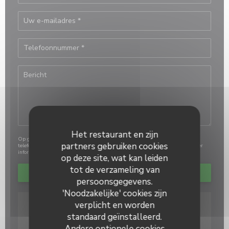
Het restaurant en zijn
Op grond van de privacywetgeving heeft u het recht om u af te melden voor
partners gebruiken cookies
telefonische marketing via het Bel-me-niet Register:
bel-me-niet.nl
. Voor meer
informatie over hoe wij uw gegevens verwerken, zie ons
privacybeleid
.
op deze site, wat kan leiden
tot de verzameling van
persoonsgegevens.
'Noodzakelijke' cookies zijn
verplicht en worden
standaard geïnstalleerd.
Andere optionele cookies