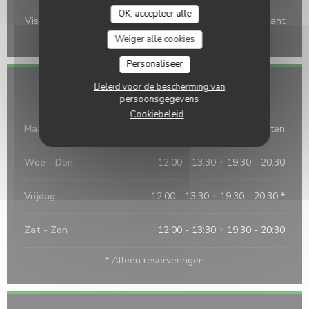
Betaalmethoden
OK, accepteer alle
Visa, restaurant van Titres, Eurocard / Mastercard, Contant
geld, Vakantiecheques, controles, Debetkaart
Weiger alle cookies
Personaliseer
Beleid voor de bescherming van
Openingstijden
persoonsgegevens
Cookiebeleid
Maa
-
Din
Gesloten
Woe
-
Don
12:00 - 13:30
19:30 - 20:30
•
Vrijdag
12:00 - 13:30
19:30 - 20:30 *
•
Zat
-
Zon
12:00 - 13:30
19:30 - 20:30
•
* Alleen reserveringen